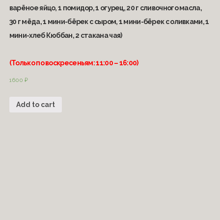
варёное яйцо, 1 помидор, 1 огурец, 20 г сливочного масла,
30 г мёда, 1 мини-бёрек с сыром, 1 мини-бёрек с оливками, 1
мини-хлеб Кюббан, 2 стакана чая)
(Только по воскресеньям: 11:00 – 16:00)
1600
₽
Add to cart