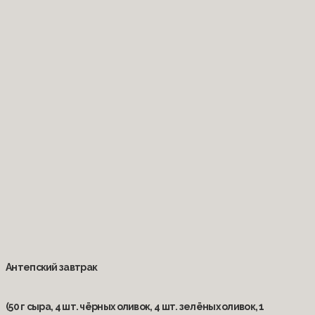
Антепский завтрак
(50 г сыра, 4 шт. чёрных оливок, 4 шт. зелёных оливок, 1