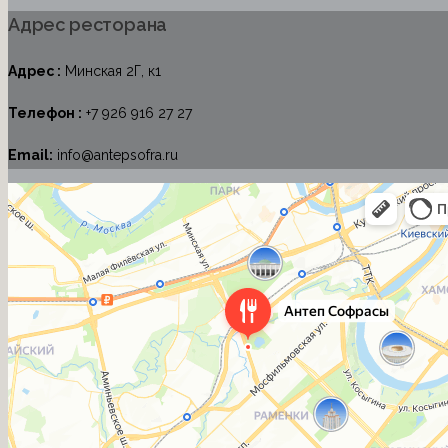
Адрес ресторана
Адрес :
Минская 2Г, к1
Телефон :
+7 926 916 27 27
Email:
info@antepsofra.ru