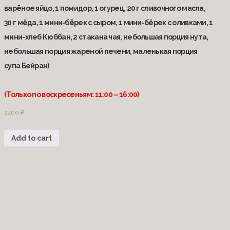
варёное яйцо, 1 помидор, 1 огурец, 20 г сливочного масла,
30 г мёда, 1 мини-бёрек с сыром, 1 мини-бёрек с оливками, 1
мини-хлеб Кюббан, 2 стакана чая, небольшая порция нута,
небольшая порция жареной печени, маленькая порция
супа Бейран)
(Только по воскресеньям: 11:00 – 16:00)
2400
₽
Add to cart