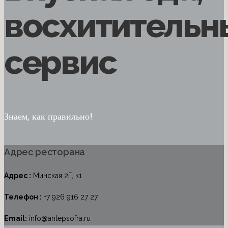
восхитительн
сервис
Знаем, как правильно!
Адрес ресторана
Адрес :
Минская 2Г, к1
Телефон :
+7 926 916 27 27
Email:
info@antepsofra.ru